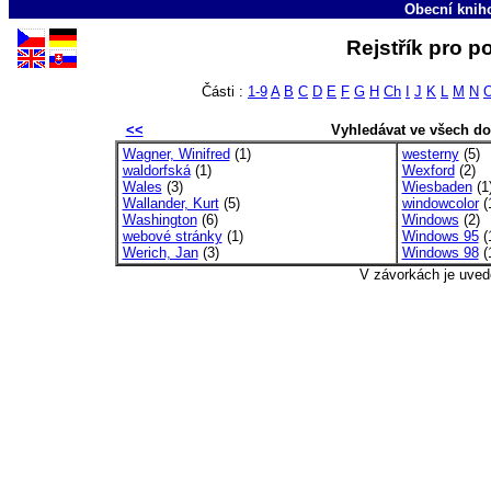
Obecní knih
Rejstřík pro p
Části :
1-9
A
B
C
D
E
F
G
H
Ch
I
J
K
L
M
N
<<
Vyhledávat ve všech d
Wagner, Winifred
(1)
westerny
(5)
waldorfská
(1)
Wexford
(2)
Wales
(3)
Wiesbaden
(1
Wallander, Kurt
(5)
windowcolor
(
Washington
(6)
Windows
(2)
webové stránky
(1)
Windows 95
(
Werich, Jan
(3)
Windows 98
(
V závorkách je uved